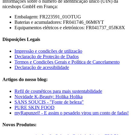
Informações sobre o número de identificação único (UIN) da
niceshops GmbH em França:
Embalagem: FR223591_01OTUG
Baterias e acumuladores: FR041746_06M6YT
Equipamentos elétricos e eletrónicos: FR041737_05JK8X
Disposições Legais
Impressão e condições de utilização
Declaração de Proteção de Dados
Termos e Condições Gerais e Política de Cancelamento
Declaração de acessibilidade
Artigos do nosso blog:
Refil de cosméticos para mais sustentabilidade
Novidade K-Beauty: Holika Holika
SANS SOUCIS - "Fonte de beleza"
PURE SKIN FOOD
myRapunzel! - E assim o pesadelo virou um conto de fadas!
Novos Produtos: