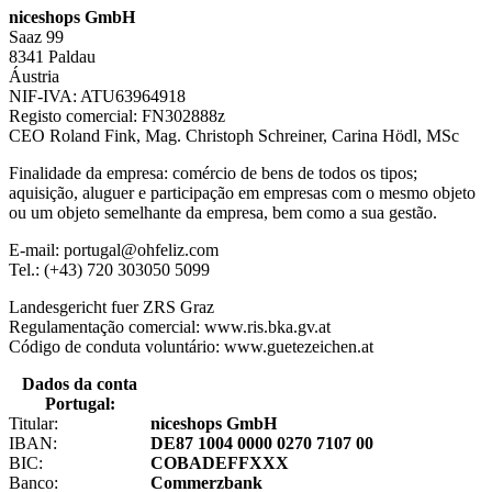
niceshops GmbH
Saaz 99
8341 Paldau
Áustria
NIF-IVA: ATU63964918
Registo comercial: FN302888z
CEO Roland Fink, Mag. Christoph Schreiner, Carina Hödl, MSc
Finalidade da empresa: comércio de bens de todos os tipos;
aquisição, aluguer e participação em empresas com o mesmo objeto
ou um objeto semelhante da empresa, bem como a sua gestão.
E-mail: portugal@ohfeliz.com
Tel.: (+43) 720 303050 5099
Landesgericht fuer ZRS Graz
Regulamentação comercial: www.ris.bka.gv.at
Código de conduta voluntário: www.guetezeichen.at
Dados da conta
Portugal:
Titular:
niceshops GmbH
IBAN:
DE87 1004 0000 0270 7107 00
BIC:
COBADEFFXXX
Banco:
Commerzbank