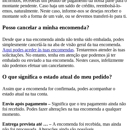
incorridos, receberás um pedido de pagamento da nossa parte para o
montante pendente. Caso haja um saldo de crédito, reembolsá-lo-
emos, naturalmente. Neste caso, informe-nos se desejas receber o
montante sob a forma de um vale, ou se devemos transferi-lo para ti.
Posso cancelar a minha encomenda?
Desde que a tua encomenda ainda não tenha sido embalada, podes
simplesmente cancelá-la na aba de visão geral da tua encomenda.
Aqui podes aceder às tuas encomendas
. Tentaremos atender às tuas
solicitações. No entanto, tenha em atenção que podemos já ter
embalado ou enviado a tua encomenda. Nestes casos, infelizmente
não podemos efetuar um cancelamento.
O que significa o estado atual do meu pedido?
Assim que a encomenda for confirmada, podes acompanhar o
estado atual na tua conta.
Envio após pagamento –
Significa que o teu pagamento ainda não
foi recebido. Podes fazer alterações na tua encomenda a qualquer
momento.
Entrega prevista até … –
A encomenda foi recebida, mas ainda
não foi processada. Alterações ainda são possíveis.