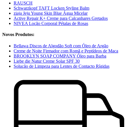
RAUSCH
Schwarzkopf TAFT Locken Styling Balm
ziaja Jeju Young Skin Blue Água Micelar
Active Repair K+ Creme para Calcanhares Gretados
NIVEA Loção Corporal Pétalas de Rosas
Novos Produtos:
Bellawa Discos de Algodão Soft com Óleo de Argão
Creme de Noite Firmador com Romã e Peptídeos de Maca
BROOKLYN SOAP COMPANY Óleo para Barba
Liebe die Natur Creme Solar SPF 30
Solução de Limpeza para Lentes de Contacto Rígidas