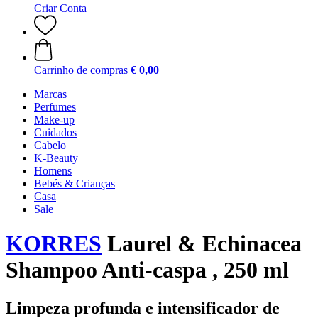
Criar Conta
Carrinho de compras
€ 0,00
Marcas
Perfumes
Make-up
Cuidados
Cabelo
K-Beauty
Homens
Bebés & Crianças
Casa
Sale
KORRES
Laurel & Echinacea
Shampoo Anti-caspa , 250 ml
Limpeza profunda e intensificador de