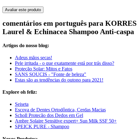
Avaliar este produto
comentários em português para KORRES
Laurel & Echinacea Shampoo Anti-caspa
Artigos do nosso blog:
Adeus mãos secas!
Pele irritada - o que exatamente está por trás disso?
Proteção Solar: Mitos e Fatos
SANS SOUCIS - "Fonte de beleza"
Estas são as tendências do outono para 2021!
Explore oh feliz:
Seiseta
Escova de Dentes Ortodôntica, Cerdas Macias
Scholl Proteção dos Dedos em Gel
Ambre Solaire Sensitive expert+ Sun Milk SSF 50+
SPEICK PURE - Shampoo
Novos Produtos: