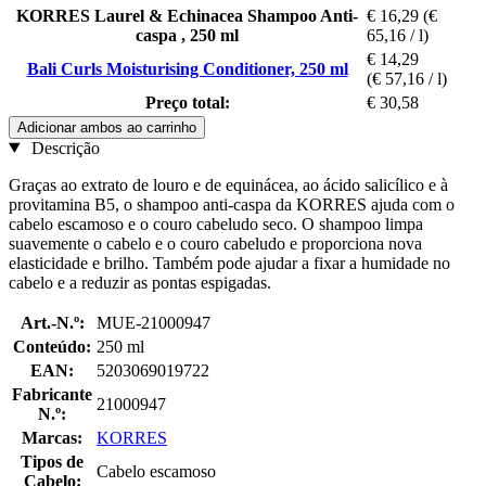
KORRES Laurel & Echinacea Shampoo Anti-
€ 16,29
(€
caspa , 250 ml
65,16 / l)
€ 14,29
Bali Curls Moisturising Conditioner, 250 ml
(€ 57,16 / l)
Preço total:
€ 30,58
Adicionar ambos ao carrinho
Descrição
Graças ao extrato de louro e de equinácea, ao ácido salicílico e à
provitamina B5, o shampoo anti-caspa da KORRES ajuda com o
cabelo escamoso e o couro cabeludo seco. O shampoo limpa
suavemente o cabelo e o couro cabeludo e proporciona nova
elasticidade e brilho. Também pode ajudar a fixar a humidade no
cabelo e a reduzir as pontas espigadas.
Art.-N.º:
MUE-21000947
Conteúdo:
250 ml
EAN:
5203069019722
Fabricante
21000947
N.º:
Marcas:
KORRES
Tipos de
Cabelo escamoso
Cabelo: