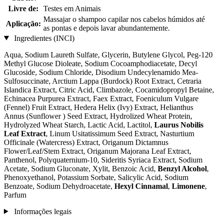
Livre de:
Testes em Animais
Massajar o shampoo capilar nos cabelos húmidos até
Aplicação:
as pontas e depois lavar abundantemente.
Ingredientes (INCI)
Aqua, Sodium Laureth Sulfate, Glycerin, Butylene Glycol, Peg-120
Methyl Glucose Dioleate, Sodium Cocoamphodiacetate, Decyl
Glucoside, Sodium Chloride, Disodium Undecylenamido Mea-
Sulfosuccinate, Arctium Lappa (Burdock) Root Extract, Cetraria
Islandica Extract, Citric Acid, Climbazole, Cocamidopropyl Betaine,
Echinacea Purpurea Extract, Faex Extract, Foeniculum Vulgare
(Fennel) Fruit Extract, Hedera Helix (Ivy) Extract, Helianthus
Annus (Sunflower ) Seed Extract, Hydrolized Wheat Protein,
Hydrolyzed Wheat Starch, Lactic Acid, Lactitol,
Laurus Nobilis
Leaf Extract
, Linum Usitatissimum Seed Extract, Nasturtium
Officinale (Watercress) Extract, Origanum Dictamnus
Flower/Leaf/Stem Extract, Origanum Majorana Leaf Extract,
Panthenol, Polyquaternium-10, Sideritis Syriaca Extract, Sodium
Acetate, Sodium Gluconate, Xylit, Benzoic Acid,
Benzyl Alcohol
,
Phenoxyethanol, Potassium Sorbate, Salicylic Acid, Sodium
Benzoate, Sodium Dehydroacetate,
Hexyl Cinnamal
,
Limonene
,
Parfum
Informações legais