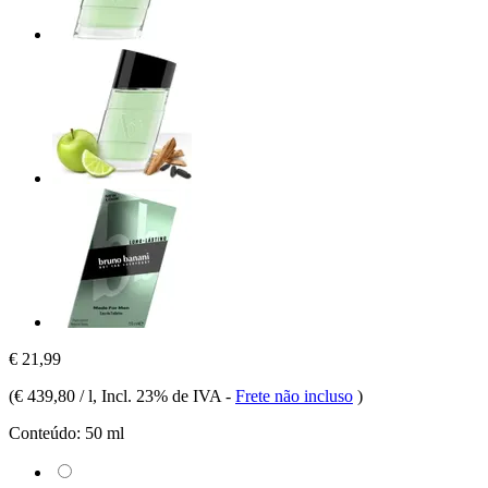
€ 21,99
(
€ 439,80 / l
, Incl. 23% de IVA
-
Frete não incluso
)
Conteúdo:
50 ml