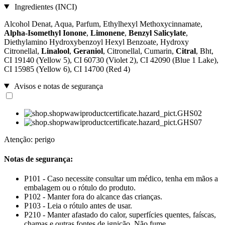
Ingredientes (INCI)
Alcohol Denat, Aqua, Parfum, Ethylhexyl Methoxycinnamate,
Alpha-Isomethyl Ionone
,
Limonene
,
Benzyl Salicylate
,
Diethylamino Hydroxybenzoyl Hexyl Benzoate, Hydroxy
Citronellal,
Linalool
,
Geraniol
, Citronellal, Cumarin,
Citral
, Bht,
CI 19140 (Yellow 5), CI 60730 (Violet 2), CI 42090 (Blue 1 Lake),
CI 15985 (Yellow 6), CI 14700 (Red 4)
Avisos e notas de segurança
Atenção: perigo
Notas de segurança:
P101 - Caso necessite consultar um médico, tenha em mãos a
embalagem ou o rótulo do produto.
P102 - Manter fora do alcance das crianças.
P103 - Leia o rótulo antes de usar.
P210 - Manter afastado do calor, superfícies quentes, faíscas,
chamas e outras fontes de ignição. Não fume.