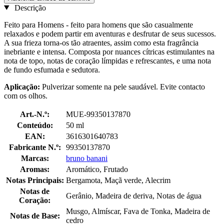
Descrição
Feito para Homens - feito para homens que são casualmente
relaxados e podem partir em aventuras e desfrutar de seus sucessos.
A sua frieza torna-os tão atraentes, assim como esta fragrância
inebriante e intensa. Composta por nuances cítricas estimulantes na
nota de topo, notas de coração límpidas e refrescantes, e uma nota
de fundo esfumada e sedutora.
Aplicação:
Pulverizar somente na pele saudável. Evite contacto
com os olhos.
Art.-N.º:
MUE-99350137870
Conteúdo:
50 ml
EAN:
3616301640783
Fabricante N.º:
99350137870
Marcas:
bruno banani
Aromas:
Aromático, Frutado
Notas Principais:
Bergamota, Maçã verde, Alecrim
Notas de
Gerânio, Madeira de deriva, Notas de água
Coração:
Musgo, Almíscar, Fava de Tonka, Madeira de
Notas de Base:
cedro