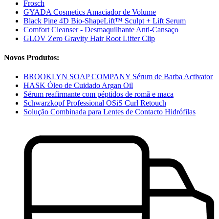
Frosch
GYADA Cosmetics Amaciador de Volume
Black Pine 4D Bio-ShapeLift™ Sculpt + Lift Serum
Comfort Cleanser - Desmaquilhante Anti-Cansaço
GLOV Zero Gravity Hair Root Lifter Clip
Novos Produtos:
BROOKLYN SOAP COMPANY Sérum de Barba Activator
HASK Óleo de Cuidado Argan Oil
Sérum reafirmante com péptidos de romã e maca
Schwarzkopf Professional OSiS Curl Retouch
Solução Combinada para Lentes de Contacto Hidrófilas