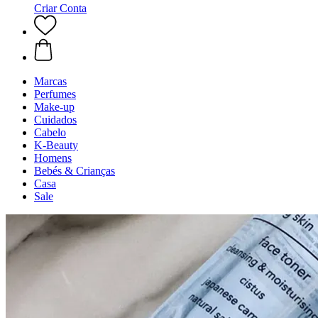
Criar Conta
Marcas
Perfumes
Make-up
Cuidados
Cabelo
K-Beauty
Homens
Bebés & Crianças
Casa
Sale