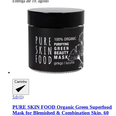
Entrega até 19. agosto
Carrinho
5.0 (1)
PURE SKIN FOOD
Organic Green Superfood
Mask for Blemished & Combination Skin, 60