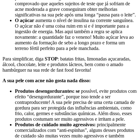
comprovado que aqueles sujeitos de teste que já sofriam de
acne moderada a grave conseguiram obter melhorias
significativas na sua pele após uma longa “pausa para o leite”.
O açúcar
aumenta o nível de insulina na corrente sanguínea.
O açúcar não é uma coisa ruim em si e é importante para a
ingestão de energia. Mas aqui também a regra se aplica
novamente: a quantidade faz o veneno! Muito açúcar leva ao
aumento da formação de sebo a longo prazo e forma um
terreno fértil perfeito para a pele manchada.
Para simplificar, diga
STOP
: batatas fritas, limonadas açucaradas,
álcool, chocolate, leite e produtos lácteos, bem como o amado
hambúrguer na sua rede de fast food favorita!
A sua pele com acne não gosta nada disso:
Produtos desengordurantes: se
possível, evite produtos com
efeito “desengordurante”, porque isso tende a ser
contraproducente! A sua pele precisa de uma certa camada de
gordura para ser protegida das influências ambientais, como
frio, calor, germes e substâncias químicas. Além disso, esses
produtos costumam ser muito agressivos e irritam a pele.
Produtos de cuidado muito agressivos:
principalmente
comercializados com “anti-espinhas”, alguns desses produtos
de cuidado são muitas vezes muito agressivos e também