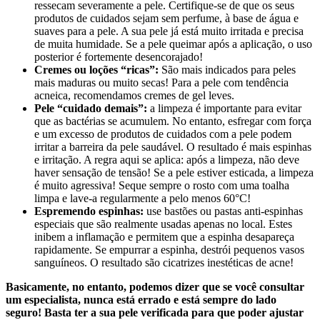
ressecam severamente a pele. Certifique-se de que os seus
produtos de cuidados sejam sem perfume, à base de água e
suaves para a pele. A sua pele já está muito irritada e precisa
de muita humidade. Se a pele queimar após a aplicação, o uso
posterior é fortemente desencorajado!
Cremes ou loções “ricas”:
São mais indicados para peles
mais maduras ou muito secas! Para a pele com tendência
acneica, recomendamos cremes de gel leves.
Pele “cuidado demais”:
a limpeza é importante para evitar
que as bactérias se acumulem. No entanto, esfregar com força
e um excesso de produtos de cuidados com a pele podem
irritar a barreira da pele saudável. O resultado é mais espinhas
e irritação. A regra aqui se aplica: após a limpeza, não deve
haver sensação de tensão! Se a pele estiver esticada, a limpeza
é muito agressiva! Seque sempre o rosto com uma toalha
limpa e lave-a regularmente a pelo menos 60°C!
Espremendo espinhas:
use bastões ou pastas anti-espinhas
especiais que são realmente usadas apenas no local. Estes
inibem a inflamação e permitem que a espinha desapareça
rapidamente. Se empurrar a espinha, destrói pequenos vasos
sanguíneos. O resultado são cicatrizes inestéticas de acne!
Basicamente, no entanto, podemos dizer que se você consultar
um especialista, nunca está errado e está sempre do lado
seguro! Basta ter a sua pele verificada para que poder ajustar