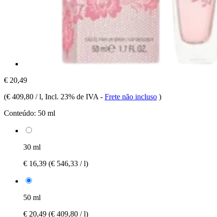
€ 20,49
(
€ 409,80 / l
, Incl. 23% de IVA
-
Frete não incluso
)
Conteúdo:
50 ml
30 ml
€ 16,39
(€ 546,33 / l)
50 ml
€ 20,49
(€ 409,80 / l)