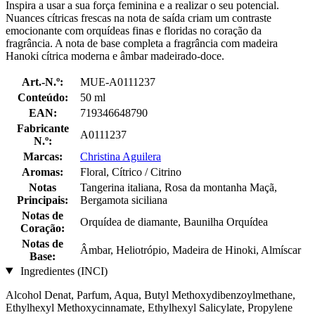
Inspira a usar a sua força feminina e a realizar o seu potencial.
Nuances cítricas frescas na nota de saída criam um contraste
emocionante com orquídeas finas e floridas no coração da
fragrância. A nota de base completa a fragrância com madeira
Hanoki cítrica moderna e âmbar madeirado-doce.
Art.-N.º:
MUE-A0111237
Conteúdo:
50 ml
EAN:
719346648790
Fabricante
A0111237
N.º:
Marcas:
Christina Aguilera
Aromas:
Floral, Cítrico / Citrino
Notas
Tangerina italiana, Rosa da montanha Maçã,
Principais:
Bergamota siciliana
Notas de
Orquídea de diamante, Baunilha Orquídea
Coração:
Notas de
Âmbar, Heliotrópio, Madeira de Hinoki, Almíscar
Base:
Ingredientes (INCI)
Alcohol Denat, Parfum, Aqua, Butyl Methoxydibenzoylmethane,
Ethylhexyl Methoxycinnamate, Ethylhexyl Salicylate, Propylene