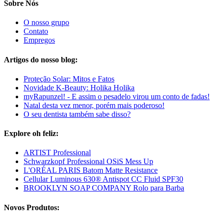
Sobre Nós
O nosso grupo
Contato
Empregos
Artigos do nosso blog:
Proteção Solar: Mitos e Fatos
Novidade K-Beauty: Holika Holika
myRapunzel! - E assim o pesadelo virou um conto de fadas!
Natal desta vez menor, porém mais poderoso!
O seu dentista também sabe disso?
Explore oh feliz:
ARTIST Professional
Schwarzkopf Professional OSiS Mess Up
L'ORÉAL PARIS Batom Matte Resistance
Cellular Luminous 630® Antispot CC Fluid SPF30
BROOKLYN SOAP COMPANY Rolo para Barba
Novos Produtos: