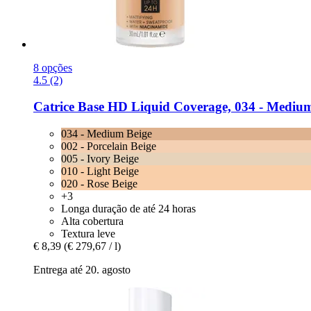
8 opções
4.5 (2)
Catrice
Base HD Liquid Coverage, 034 -​ Medium
034 - Medium Beige
002 - Porcelain Beige
005 - Ivory Beige
010 - Light Beige
020 - Rose Beige
+3
Longa duração de até 24 horas
Alta cobertura
Textura leve
€ 8,39
(€ 279,67 / l)
Entrega até 20. agosto