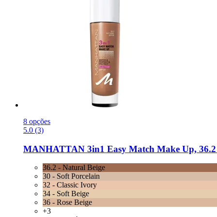
8 opções
5.0 (3)
MANHATTAN
3in1 Easy Match Make Up, 36.2 -
36.2 - Natural Beige
30 - Soft Porcelain
32 - Classic Ivory
34 - Soft Beige
36 - Rose Beige
+3