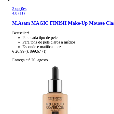
2 opções
4.8 (11)
M.Asam
MAGIC FINISH Make-​Up Mousse Class
Bestseller!
Para cada tipo de pele
Para tons de pele claros a médios
Esconde e matifica a tez
€ 26,99
(€ 899,67 / l)
Entrega até 20. agosto