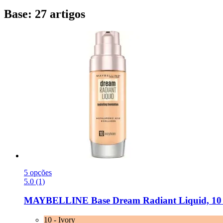
Base: 27 artigos
5 opções
5.0 (1)
MAYBELLINE
Base Dream Radiant Liquid, 10 -
10 - Ivory