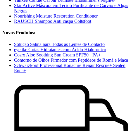
Yankee Candle Car Jar Ultimate Midsummer's Night®
SkinActive Máscara em Tecido Purificante de Carvão e Algas
Negras
Nourishing Moisture Restoration Conditioner
RAUSCH Shampoo Anti-caspa Coltsfoot
Novos Produtos:
Solução Salina para Todas as Lentes de Contacto
eyelike Gotas Hidratantes com Ácido Hialurónico
Cosrx Aloe Soothing Sun Cream SPF50+ PA+++
Contorno de Olhos Firmador com Peptídeos de Romã e Maca
Schwarzkopf Professional Bonacure Repair Rescue+ Sealed
Ends+