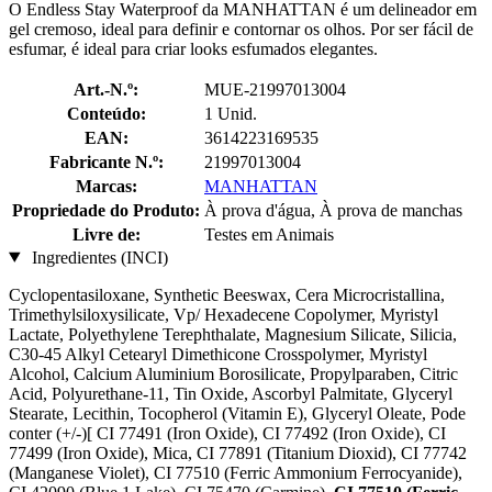
O Endless Stay Waterproof da MANHATTAN é um delineador em
gel cremoso, ideal para definir e contornar os olhos. Por ser fácil de
esfumar, é ideal para criar looks esfumados elegantes.
Art.-N.º:
MUE-21997013004
Conteúdo:
1 Unid.
EAN:
3614223169535
Fabricante N.º:
21997013004
Marcas:
MANHATTAN
Propriedade do Produto:
À prova d'água, À prova de manchas
Livre de:
Testes em Animais
Ingredientes (INCI)
Cyclopentasiloxane, Synthetic Beeswax, Cera Microcristallina,
Trimethylsiloxysilicate, Vp/ Hexadecene Copolymer, Myristyl
Lactate, Polyethylene Terephthalate, Magnesium Silicate, Silicia,
C30-45 Alkyl Cetearyl Dimethicone Crosspolymer, Myristyl
Alcohol, Calcium Aluminium Borosilicate, Propylparaben, Citric
Acid, Polyurethane-11, Tin Oxide, Ascorbyl Palmitate, Glyceryl
Stearate, Lecithin, Tocopherol (Vitamin E), Glyceryl Oleate, Pode
conter (+/-)[ CI 77491 (Iron Oxide), CI 77492 (Iron Oxide), CI
77499 (Iron Oxide), Mica, CI 77891 (Titanium Dioxid), CI 77742
(Manganese Violet), CI 77510 (Ferric Ammonium Ferrocyanide),