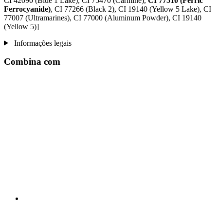
CI 42090 (Blue 1 Lake), CI 75470 (Carmine),
CI 77510 (Ferric
Ferrocyanide)
, CI 77266 (Black 2), CI 19140 (Yellow 5 Lake), CI
77007 (Ultramarines) , CI 77000 (Aluminum Powder), CI 19140
(Yellow 5)]
Informações legais
Combina com