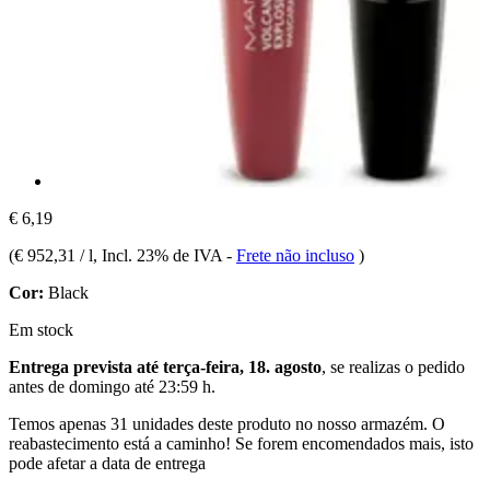
€ 6,19
(
€ 952,31 / l
, Incl. 23% de IVA
-
Frete não incluso
)
Cor:
Black
Em stock
Entrega prevista até terça-feira, 18. agosto
, se realizas o pedido
antes de
domingo até 23:59 h
.
Temos apenas 31 unidades deste produto no nosso armazém. O
reabastecimento está a caminho! Se forem encomendados mais, isto
pode afetar a data de entrega