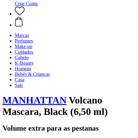
Criar Conta
Marcas
Perfumes
Make-up
Cuidados
Cabelo
K-Beauty
Homens
Bebés & Crianças
Casa
Sale
MANHATTAN
Volcano
Mascara, Black (6,50 ml)
Volume extra para as pestanas