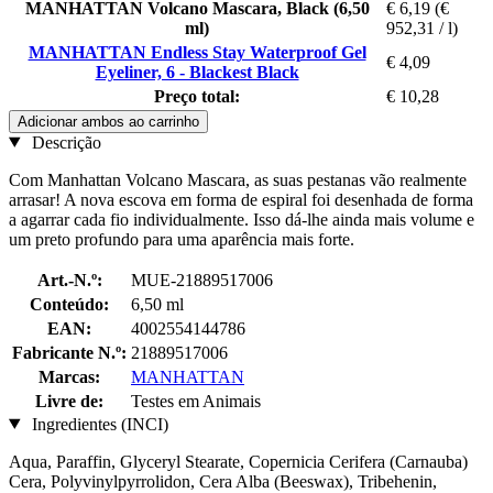
MANHATTAN Volcano Mascara, Black (6,50
€ 6,19
(€
ml)
952,31 / l)
MANHATTAN Endless Stay Waterproof Gel
€ 4,09
Eyeliner, 6 - Blackest Black
Preço total:
€ 10,28
Adicionar ambos ao carrinho
Descrição
Com Manhattan Volcano Mascara, as suas pestanas vão realmente
arrasar! A nova escova em forma de espiral foi desenhada de forma
a agarrar cada fio individualmente. Isso dá-lhe ainda mais volume e
um preto profundo para uma aparência mais forte.
Art.-N.º:
MUE-21889517006
Conteúdo:
6,50 ml
EAN:
4002554144786
Fabricante N.º:
21889517006
Marcas:
MANHATTAN
Livre de:
Testes em Animais
Ingredientes (INCI)
Aqua, Paraffin, Glyceryl Stearate, Copernicia Cerifera (Carnauba)
Cera, Polyvinylpyrrolidon, Cera Alba (Beeswax), Tribehenin,