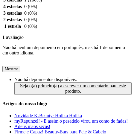
4 estrelas
0
(0%)
3 estrelas
0
(0%)
2 estrelas
0
(0%)
1 estrela
0
(0%)
1
avaliação
Não há nenhum depoimento em português, mas há 1 depoimento
em outro idioma.
Mostrar
Não há depoimentos disponíveis.
Seja o(a) primeiro(a) a escrever um comentário para este
produto.
Artigos do nosso blog:
Novidade K-Beauty: Holika Holika
myRapunzel! - E assim o pesadelo virou um conto de fadas!
Adeus mãos secas!
Firme e Capaz! Beauty-Bars para Pele & Cabelo