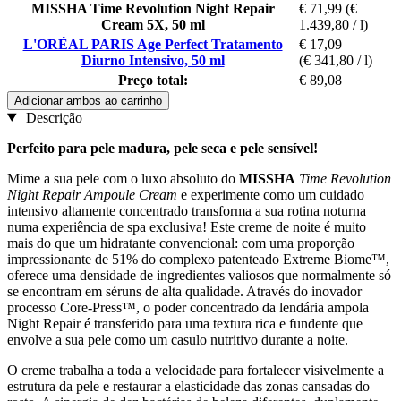
MISSHA Time Revolution Night Repair
€ 71,99
(€
Cream 5X, 50 ml
1.439,80 / l)
L'ORÉAL PARIS Age Perfect Tratamento
€ 17,09
Diurno Intensivo, 50 ml
(€ 341,80 / l)
Preço total:
€ 89,08
Adicionar ambos ao carrinho
Descrição
Perfeito para pele madura, pele seca e pele sensível!
Mime a sua pele com o luxo absoluto do
MISSHA
Time Revolution
Night Repair Ampoule Cream
e experimente como um cuidado
intensivo altamente concentrado transforma a sua rotina noturna
numa experiência de spa exclusiva! Este creme de noite é muito
mais do que um hidratante convencional: com uma proporção
impressionante de 51% do complexo patenteado Extreme Biome™,
oferece uma densidade de ingredientes valiosos que normalmente só
se encontram em séruns de alta qualidade. Através do inovador
processo Core-Press™, o poder concentrado da lendária ampola
Night Repair é transferido para uma textura rica e fundente que
envolve a sua pele como um casulo nutritivo durante a noite.
O creme trabalha a toda a velocidade para fortalecer visivelmente a
estrutura da pele e restaurar a elasticidade das zonas cansadas do