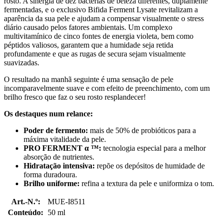
rosto. A sinergia de dez bactérias de beleza diferentes, duplamente
fermentadas, e o exclusivo Bifida Ferment Lysate revitalizam a
aparência da sua pele e ajudam a compensar visualmente o stress
diário causado pelos fatores ambientais. Um complexo
multivitamínico de cinco fontes de energia violeta, bem como
péptidos valiosos, garantem que a humidade seja retida
profundamente e que as rugas de secura sejam visualmente
suavizadas.
O resultado na manhã seguinte é uma sensação de pele
incomparavelmente suave e com efeito de preenchimento, com um
brilho fresco que faz o seu rosto resplandecer!
Os destaques num relance:
Poder de fermento:
mais de 50% de probióticos para a
máxima vitalidade da pele.
PRO FERMENT α ™:
tecnologia especial para a melhor
absorção de nutrientes.
Hidratação intensiva:
repõe os depósitos de humidade de
forma duradoura.
Brilho uniforme:
refina a textura da pele e uniformiza o tom.
Art.-N.º:
MUE-I8511
Conteúdo:
50 ml