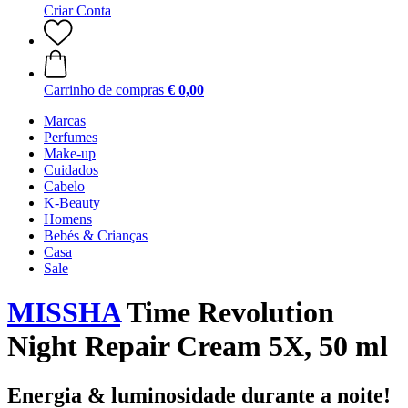
Criar Conta
Carrinho de compras
€ 0,00
Marcas
Perfumes
Make-up
Cuidados
Cabelo
K-Beauty
Homens
Bebés & Crianças
Casa
Sale
MISSHA
Time Revolution
Night Repair Cream 5X, 50 ml
Energia & luminosidade durante a noite!