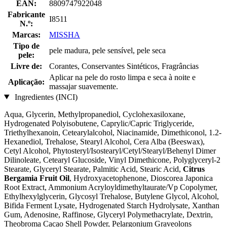
EAN:
8809747922048
Fabricante
I8511
N.º:
Marcas:
MISSHA
Tipo de
pele madura, pele sensível, pele seca
pele:
Livre de:
Corantes, Conservantes Sintéticos, Fragrâncias
Aplicar na pele do rosto limpa e seca à noite e
Aplicação:
massajar suavemente.
Ingredientes (INCI)
Aqua, Glycerin, Methylpropanediol, Cyclohexasiloxane,
Hydrogenated Polyisobutene, Caprylic/Capric Triglyceride,
Triethylhexanoin, Cetearylalcohol, Niacinamide, Dimethiconol, 1.2-
Hexanediol, Trehalose, Stearyl Alcohol, Cera Alba (Beeswax),
Cetyl Alcohol, Phytosteryl/Isostearyl/Cetyl/Stearyl/Behenyl Dimer
Dilinoleate, Cetearyl Glucoside, Vinyl Dimethicone, Polyglyceryl-2
Stearate, Glyceryl Stearate, Palmitic Acid, Stearic Acid,
Citrus
Bergamia Fruit Oil
, Hydroxyacetophenone, Dioscorea Japonica
Root Extract, Ammonium Acryloyldimethyltaurate/Vp Copolymer,
Ethylhexylglycerin, Glycosyl Trehalose, Butylene Glycol, Alcohol,
Bifida Ferment Lysate, Hydrogenated Starch Hydrolysate, Xanthan
Gum, Adenosine, Raffinose, Glyceryl Polymethacrylate, Dextrin,
Theobroma Cacao Shell Powder, Pelargonium Graveolons