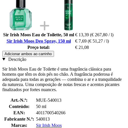
Sir Irish Moos Eau de Toilette, 50 ml
€ 13,39
(€ 267,80 / l)
Sir Irish Moos Deo Spray, 150 ml
€ 7,69
(€ 51,27 / l)
Preço total:
€ 21,08
Adicionar ambos ao carrinho
Descrição
Sir Irish Moos Eau de Toilette é uma fragrância clássica para
homens que têm os dois pés no chão. A fragrância poderosa é
adequada para todas as gerações — combina o ar e a tranquilidade
da natureza. Uma composição de notas frescas e acentos picantes
finalizados por fortes nuances.
Art.-N.º:
MUE-540013
Conteúdo:
50 ml
EAN:
4011700540266
Fabricante N.º:
540013
Marcas:
Sir Irish Moos