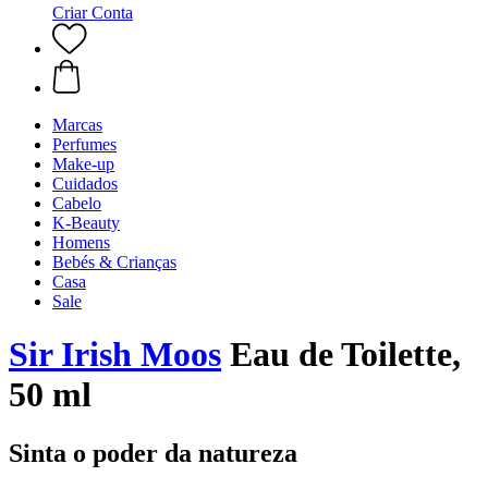
Criar Conta
Marcas
Perfumes
Make-up
Cuidados
Cabelo
K-Beauty
Homens
Bebés & Crianças
Casa
Sale
Sir Irish Moos
Eau de Toilette,
50 ml
Sinta o poder da natureza