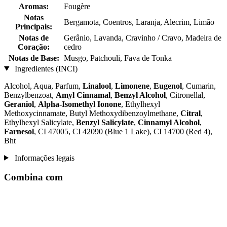
Aromas:
Fougère
Notas
Bergamota, Coentros, Laranja, Alecrim, Limão
Principais:
Notas de
Gerânio, Lavanda, Cravinho / Cravo, Madeira de
Coração:
cedro
Notas de Base:
Musgo, Patchouli, Fava de Tonka
Ingredientes (INCI)
Alcohol, Aqua, Parfum,
Linalool
,
Limonene
,
Eugenol
, Cumarin,
Benzylbenzoat,
Amyl Cinnamal
,
Benzyl Alcohol
, Citronellal,
Geraniol
,
Alpha-Isomethyl Ionone
, Ethylhexyl
Methoxycinnamate, Butyl Methoxydibenzoylmethane,
Citral
,
Ethylhexyl Salicylate,
Benzyl Salicylate
,
Cinnamyl Alcohol
,
Farnesol
, CI 47005, CI 42090 (Blue 1 Lake), CI 14700 (Red 4),
Bht
Informações legais
Combina com