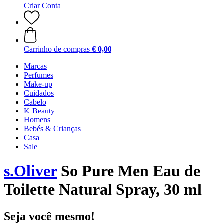
Criar Conta
Carrinho de compras
€ 0,00
Marcas
Perfumes
Make-up
Cuidados
Cabelo
K-Beauty
Homens
Bebés & Crianças
Casa
Sale
s.Oliver
So Pure Men Eau de
Toilette Natural Spray, 30 ml
Seja você mesmo!