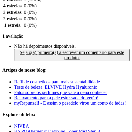
4 estrelas
0
(0%)
3 estrelas
0
(0%)
2 estrelas
0
(0%)
1 estrela
0
(0%)
1
avaliação
Não há depoimentos disponíveis.
Seja o(a) primeiro(a) a escrever um comentário para este
produto.
Artigos do nosso blog:
Refil de cosméticos para mais sustentabilidade
Teste de beleza: ELVIVE Hydra Hyaluronic
Fatos sobre os perfumes que vale a pena conhecer
Relaxamento para a pele estressada do verão!
myRapunzel! - E assim o pesadelo virou um conto de fadas!
Explore oh feliz:
NIVEA
HYPOAllergenic Detoxing Toner Mist Step 3