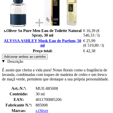
s.Oliver So Pure Men Eau de Toilette Natural
€ 16,39
(€
Spray, 30 ml
546,33 / l)
ALYSSA ASHLEY Musk Eau de Parfum, 50
€ 25,99
ml
(€ 519,80 / l)
Preço total:
€ 42,38
Adicionar ambos ao carrinho
Descrição
É assim que cheira a vida pura! Notas florais como a fragrância de
lavanda, combinadas com toques de madeira de cedro e um fresco
de maçã verde, permitem que destaque a sua própria personalidade.
Art.-N.º:
MUE-885008
Conteúdo:
30 ml
EAN:
4011700885206
Fabricante N.º:
885008
Marcas:
s.Oliver