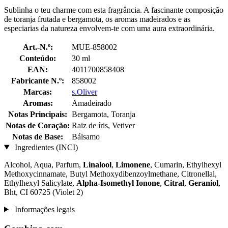
Sublinha o teu charme com esta fragrância. A fascinante composição
de toranja frutada e bergamota, os aromas madeirados e as
especiarias da natureza envolvem-te com uma aura extraordinária.
Art.-N.º:
MUE-858002
Conteúdo:
30 ml
EAN:
4011700858408
Fabricante N.º:
858002
Marcas:
s.Oliver
Aromas:
Amadeirado
Notas Principais:
Bergamota, Toranja
Notas de Coração:
Raiz de íris, Vetiver
Notas de Base:
Bálsamo
Ingredientes (INCI)
Alcohol, Aqua, Parfum,
Linalool
,
Limonene
, Cumarin, Ethylhexyl
Methoxycinnamate, Butyl Methoxydibenzoylmethane, Citronellal,
Ethylhexyl Salicylate,
Alpha-Isomethyl Ionone
,
Citral
,
Geraniol
,
Bht, CI 60725 (Violet 2)
Informações legais