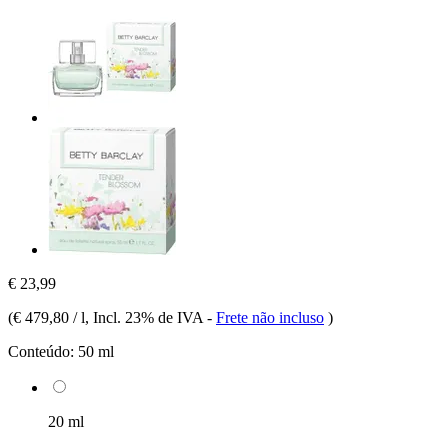
€ 23,99
(
€ 479,80 / l
, Incl. 23% de IVA
-
Frete não incluso
)
Conteúdo:
50 ml
20 ml