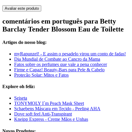
Avaliar este produto
comentários em português para Betty
Barclay Tender Blossom Eau de Toilette
Artigos do nosso blog:
myRapunzel! - E assim o pesadelo virou um conto de fadas!
Dia Mundial de Combate ao Cancro da Mama
Fatos sobre os perfumes que vale a pena conhecer
Firme e Capaz! Beauty-Bars para Pele & Cabelo
Proteção Solar: Mitos e Fatos
Explore oh feliz:
Seiseta
TONYMOLY I´m Peach Mask Sheet
Schaebens Máscara em Tecido - Peeling AHA
Dove soft feel Anti-Transpirant
Kneipp Express - Creme Mãos e Unhas
Novos Produtos: