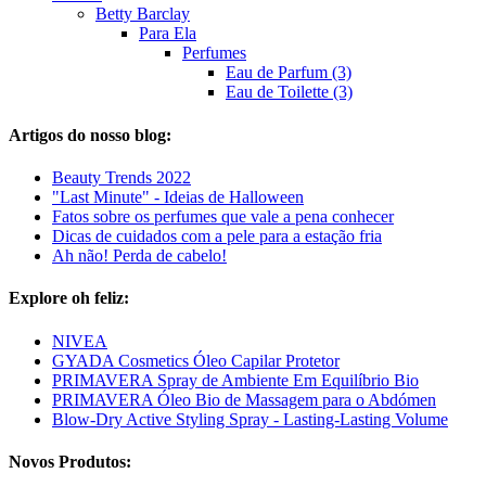
Betty Barclay
Para Ela
Perfumes
Eau de Parfum (3)
Eau de Toilette (3)
Artigos do nosso blog:
Beauty Trends 2022
"Last Minute" - Ideias de Halloween
Fatos sobre os perfumes que vale a pena conhecer
Dicas de cuidados com a pele para a estação fria
Ah não! Perda de cabelo!
Explore oh feliz:
NIVEA
GYADA Cosmetics Óleo Capilar Protetor
PRIMAVERA Spray de Ambiente Em Equilíbrio Bio
PRIMAVERA Óleo Bio de Massagem para o Abdómen
Blow-Dry Active Styling Spray - Lasting-Lasting Volume
Novos Produtos: