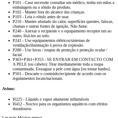
P101 - Caso necessite consultar um médico, tenha em mãos a
embalagem ou o rótulo do produto.
P102 - Manter fora do alcance das crianças.
P103 - Leia o rótulo antes de usar.
P210 - Manter afastado do calor, superfícies quentes, faíscas,
chamas e outras fontes de ignição. Não fume.
P240 - Anexar o recipiente e o equipamento receptor um ao
outro, fixá-los ao solo.
P241 - Use equipamentos elétricos/sistemas de
ventilação/iluminação à prova de explosão.
P280 - Use luvas / roupas de proteção e proteção ocular /
facial.
P303+P361+P353 - SE ENTRAR EM CONTACTO COM
A PELE (ou cabelo): Tirar imediatamente toda a roupa
contaminada. Enxaguar a pele com água [ou tomar banho].
P501 - Descarte o conteúdo/recipiente de acordo com os
regulamentos locais/nacionais.
Avisos:
H225 - Líquido e vapor altamente inflamáveis
H412 - Nocivo para os organismos aquáticos com efeitos
duradouros
Ler mais
Mostrar menos