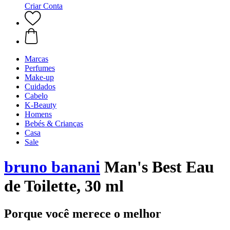
Criar Conta
Marcas
Perfumes
Make-up
Cuidados
Cabelo
K-Beauty
Homens
Bebés & Crianças
Casa
Sale
bruno banani
Man's Best Eau
de Toilette, 30 ml
Porque você merece o melhor