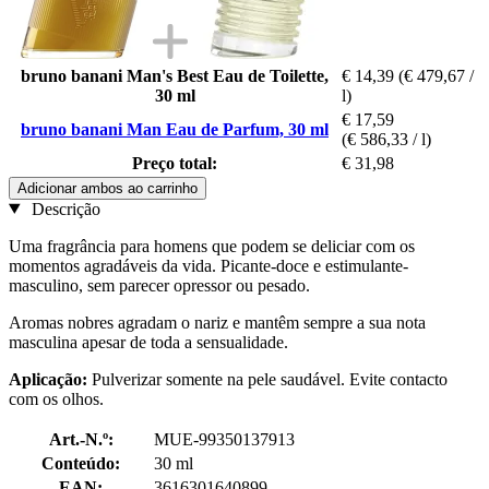
bruno banani Man's Best Eau de Toilette,
€ 14,39
(€ 479,67 /
30 ml
l)
€ 17,59
bruno banani Man Eau de Parfum, 30 ml
(€ 586,33 / l)
Preço total:
€ 31,98
Adicionar ambos ao carrinho
Descrição
Uma fragrância para homens que podem se deliciar com os
momentos agradáveis da vida. Picante-doce e estimulante-
masculino, sem parecer opressor ou pesado.
Aromas nobres agradam o nariz e mantêm sempre a sua nota
masculina apesar de toda a sensualidade.
Aplicação:
Pulverizar somente na pele saudável. Evite contacto
com os olhos.
Art.-N.º:
MUE-99350137913
Conteúdo:
30 ml
EAN:
3616301640899