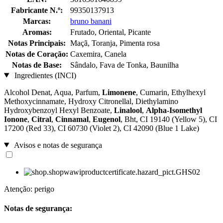
Fabricante N.º:
99350137913
Marcas:
bruno banani
Aromas:
Frutado, Oriental, Picante
Notas Principais:
Maçã, Toranja, Pimenta rosa
Notas de Coração:
Caxemira, Canela
Notas de Base:
Sândalo, Fava de Tonka, Baunilha
Ingredientes (INCI)
Alcohol Denat, Aqua, Parfum,
Limonene
, Cumarin, Ethylhexyl
Methoxycinnamate, Hydroxy Citronellal, Diethylamino
Hydroxybenzoyl Hexyl Benzoate,
Linalool
,
Alpha-Isomethyl
Ionone
,
Citral
,
Cinnamal
,
Eugenol
, Bht, CI 19140 (Yellow 5), CI
17200 (Red 33), CI 60730 (Violet 2), CI 42090 (Blue 1 Lake)
Avisos e notas de segurança
Atenção: perigo
Notas de segurança: