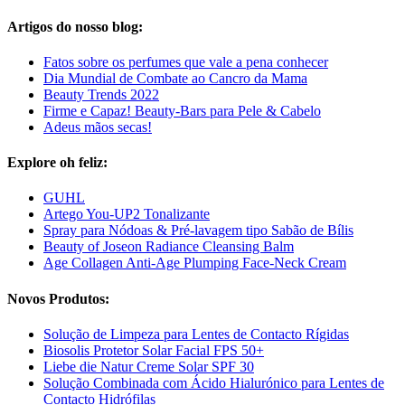
Artigos do nosso blog:
Fatos sobre os perfumes que vale a pena conhecer
Dia Mundial de Combate ao Cancro da Mama
Beauty Trends 2022
Firme e Capaz! Beauty-Bars para Pele & Cabelo
Adeus mãos secas!
Explore oh feliz:
GUHL
Artego You-UP2 Tonalizante
Spray para Nódoas & Pré-lavagem tipo Sabão de Bílis
Beauty of Joseon Radiance Cleansing Balm
Age Collagen Anti-Age Plumping Face-Neck Cream
Novos Produtos:
Solução de Limpeza para Lentes de Contacto Rígidas
Biosolis Protetor Solar Facial FPS 50+
Liebe die Natur Creme Solar SPF 30
Solução Combinada com Ácido Hialurónico para Lentes de
Contacto Hidrófilas