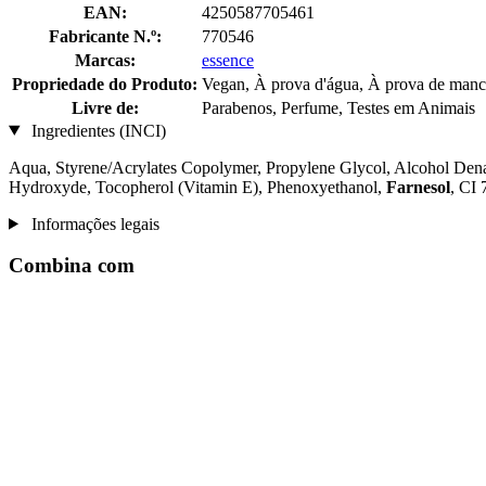
EAN:
4250587705461
Fabricante N.º:
770546
Marcas:
essence
Propriedade do Produto:
Vegan, À prova d'água, À prova de man
Livre de:
Parabenos, Perfume, Testes em Animais
Ingredientes (INCI)
Aqua, Styrene/Acrylates Copolymer, Propylene Glycol, Alcohol Dena
Hydroxyde, Tocopherol (Vitamin E), Phenoxyethanol,
Farnesol
, CI
Informações legais
Combina com