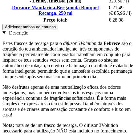
- Lenor, Ametista (20 ml)
329,50 / l)
Durance Mandarina-Bergamota Bouquet
€ 21,49
Recarga, 250 ml
(€ 85,96 / l)
Preço total:
€ 28,08
Adicionar ambos ao carrinho
Descrição
Estes frascos de recarga para o
difusor 3Volution
da
Febreze
são o
coração do teu ambientador inteligente: três componentes de
fragrância perfeitamente coordenados trabalham em conjunto para
inspirar os teus sentidos vezes sem conta. Graças ao sistema
automático de rotação, o efeito de habituação do olfato é evitado de
forma inteligente, permitindo que a atmosfera escolhida permaneça
tão presente após semanas como no primeiro dia.
Não desfrutas apenas de uma neutralização eficaz dos odores
indesejados, mas também envolves os teus espaços numa
experiência contínua de fragrâncias sofisticadas. É a forma mais
simples de expressares o teu estilo pessoal também através dos
aromas e de criares uma sensação constante de conforto e luxo em
casa!
Nota:
trata-se de um frasco de recarga. O difusor 3Volution
necessário para a utilização NÃO está incluído no fornecimento.