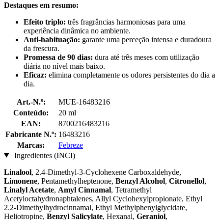
Destaques em resumo:
Efeito triplo:
três fragrâncias harmoniosas para uma
experiência dinâmica no ambiente.
Anti-habituação:
garante uma perceção intensa e duradoura
da frescura.
Promessa de 90 dias:
dura até três meses com utilização
diária no nível mais baixo.
Eficaz:
elimina completamente os odores persistentes do dia a
dia.
Art.-N.º:
MUE-16483216
Conteúdo:
20 ml
EAN:
8700216483216
Fabricante N.º:
16483216
Marcas:
Febreze
Ingredientes (INCI)
Linalool
, 2.4-Dimethyl-3-Cyclohexene Carboxaldehyde,
Limonene
, Pentamethylheptenone,
Benzyl Alcohol
,
Citronellol
,
Linalyl Acetate
,
Amyl Cinnamal
, Tetramethyl
Acetyloctahydronaphtalenes, Allyl Cyclohexylpropionate, Ethyl
2.2-Dimethylhydrocinnamal, Ethyl Methylphenylglycidate,
Heliotropine,
Benzyl Salicylate
, Hexanal,
Geraniol
,