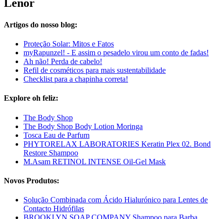
Lenor
Artigos do nosso blog:
Proteção Solar: Mitos e Fatos
myRapunzel! - E assim o pesadelo virou um conto de fadas!
Ah não! Perda de cabelo!
Refil de cosméticos para mais sustentabilidade
Checklist para a chapinha correta!
Explore oh feliz:
The Body Shop
The Body Shop Body Lotion Moringa
Tosca Eau de Parfum
PHYTORELAX LABORATORIES Keratin Plex 02. Bond
Restore Shampoo
M.Asam RETINOL INTENSE Oil-Gel Mask
Novos Produtos:
Solução Combinada com Ácido Hialurónico para Lentes de
Contacto Hidrófilas
BROOKLYN SOAP COMPANY Shampoo para Barba