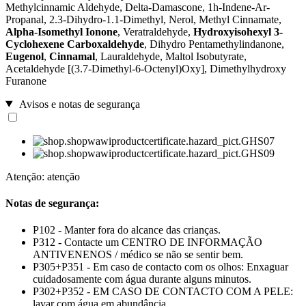
Methylcinnamic Aldehyde, Delta-Damascone, 1h-Indene-Ar-
Propanal, 2.3-Dihydro-1.1-Dimethyl, Nerol, Methyl Cinnamate,
Alpha-Isomethyl Ionone
, Veratraldehyde,
Hydroxyisohexyl 3-
Cyclohexene Carboxaldehyde
, Dihydro Pentamethylindanone,
Eugenol
,
Cinnamal
, Lauraldehyde, Maltol Isobutyrate,
Acetaldehyde [(3.7-Dimethyl-6-Octenyl)Oxy], Dimethylhydroxy
Furanone
Avisos e notas de segurança
Atenção: atenção
Notas de segurança:
P102 - Manter fora do alcance das crianças.
P312 - Contacte um CENTRO DE INFORMAÇÃO
ANTIVENENOS / médico se não se sentir bem.
P305+P351 - Em caso de contacto com os olhos: Enxaguar
cuidadosamente com água durante alguns minutos.
P302+P352 - EM CASO DE CONTACTO COM A PELE:
lavar com água em abundância.