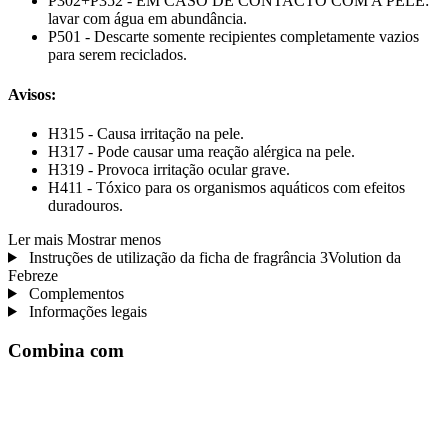
P302+P352 - EM CASO DE CONTACTO COM A PELE:
lavar com água em abundância.
P501 - Descarte somente recipientes completamente vazios
para serem reciclados.
Avisos:
H315 - Causa irritação na pele.
H317 - Pode causar uma reação alérgica na pele.
H319 - Provoca irritação ocular grave.
H411 ​​- Tóxico para os organismos aquáticos com efeitos
duradouros.
Ler mais
Mostrar menos
Instruções de utilização da ficha de fragrância 3Volution da
Febreze
Complementos
Informações legais
Combina com