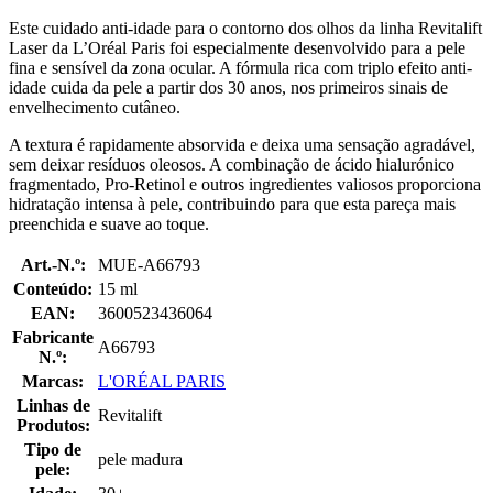
Este cuidado anti-idade para o contorno dos olhos da linha Revitalift
Laser da L’Oréal Paris foi especialmente desenvolvido para a pele
fina e sensível da zona ocular. A fórmula rica com triplo efeito anti-
idade cuida da pele a partir dos 30 anos, nos primeiros sinais de
envelhecimento cutâneo.
A textura é rapidamente absorvida e deixa uma sensação agradável,
sem deixar resíduos oleosos. A combinação de ácido hialurónico
fragmentado, Pro-Retinol e outros ingredientes valiosos proporciona
hidratação intensa à pele, contribuindo para que esta pareça mais
preenchida e suave ao toque.
Art.-N.º:
MUE-A66793
Conteúdo:
15 ml
EAN:
3600523436064
Fabricante
A66793
N.º:
Marcas:
L'ORÉAL PARIS
Linhas de
Revitalift
Produtos:
Tipo de
pele madura
pele: