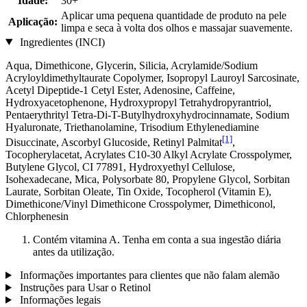
Idade:
30+
Aplicar uma pequena quantidade de produto na pele
Aplicação:
limpa e seca à volta dos olhos e massajar suavemente.
Ingredientes (INCI)
Aqua, Dimethicone, Glycerin, Silicia, Acrylamide/Sodium
Acryloyldimethyltaurate Copolymer, Isopropyl Lauroyl Sarcosinate,
Acetyl Dipeptide-1 Cetyl Ester, Adenosine, Caffeine,
Hydroxyacetophenone, Hydroxypropyl Tetrahydropyrantriol,
Pentaerythrityl Tetra-Di-T-Butylhydroxyhydrocinnamate, Sodium
Hyaluronate, Triethanolamine, Trisodium Ethylenediamine
[1]
Disuccinate, Ascorbyl Glucoside, Retinyl Palmitat
,
Tocopherylacetat, Acrylates C10-30 Alkyl Acrylate Crosspolymer,
Butylene Glycol, CI 77891, Hydroxyethyl Cellulose,
Isohexadecane, Mica, Polysorbate 80, Propylene Glycol, Sorbitan
Laurate, Sorbitan Oleate, Tin Oxide, Tocopherol (Vitamin E),
Dimethicone/Vinyl Dimethicone Crosspolymer, Dimethiconol,
Chlorphenesin
Contém vitamina A. Tenha em conta a sua ingestão diária
antes da utilização.
Informações importantes para clientes que não falam alemão
Instruções para Usar o Retinol
Informações legais