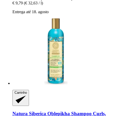
€ 9,79
(€ 32,63 / l)
Entrega até 18. agosto
Carrinho
Natura Siberica
Oblepikha Shampoo Curls,