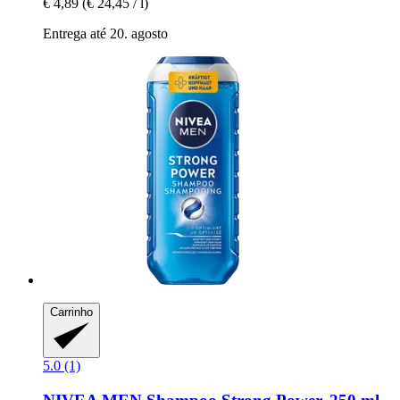
€ 4,89
(€ 24,45 / l)
Entrega até 20. agosto
Carrinho
5.0 (1)