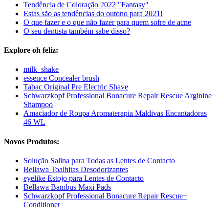
Tendência de Coloração 2022 "Fantasy"
Estas são as tendências do outono para 2021!
O que fazer e o que não fazer para quem sofre de acne
O seu dentista também sabe disso?
Explore oh feliz:
milk_shake
essence Concealer brush
Tabac Original Pre Electric Shave
Schwarzkopf Professional Bonacure Repair Rescue Arginine
Shampoo
Amaciador de Roupa Aromaterapia Maldivas Encantadoras
46 WL
Novos Produtos:
Solução Salina para Todas as Lentes de Contacto
Bellawa Toalhitas Desodorizantes
eyelike Estojo para Lentes de Contacto
Bellawa Bambus Maxi Pads
Schwarzkopf Professional Bonacure Repair Rescue+
Conditioner