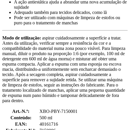
A ação antiestática ajuda a abrandar uma nova acumulação de
sujidade
Adequado também para tecidos delicados, como lã
Pode ser utilizado com máquinas de limpeza de estofos ou
puro para o tratamento de manchas
Modo de utilização:
aspirar cuidadosamente a superfície a tratar.
Antes da utilização, verificar sempre a resistência da cor e a
compatibilidade do material numa zona pouco visível. Para limpeza
manual, diluir o produto na proporção 1:6 (por exemplo, 100 ml de
detergente em 600 ml de água morna) e misturar até obter uma
espuma compacta. Aplicar a espuma com uma esponja ou escova
macia, distribuindo-a uniformemente sem encharcar demasiado o
tecido. Após a secagem completa, aspirar cuidadosamente a
superfície para remover a sujidade retida. Se utilizar uma máquina
de limpeza de estofos, seguir as instruções do fabricante. Para o
tratamento localizado de manchas, aplicar uma pequena quantidade
de espuma num pano húmido e tamponar delicadamente de fora
para dentro.
Art.-N.º:
XBO-PBY-7150001
Conteúdo:
500 ml
EAN:
40161716