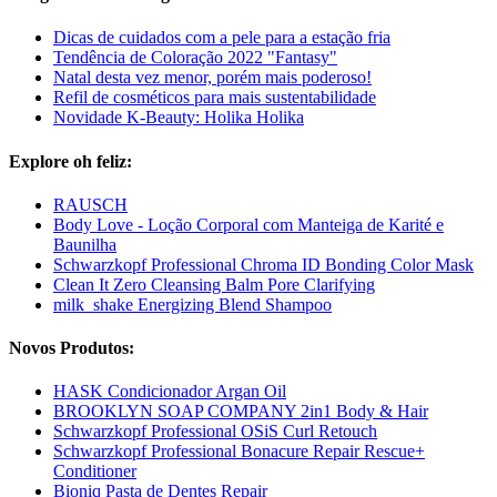
Dicas de cuidados com a pele para a estação fria
Tendência de Coloração 2022 "Fantasy"
Natal desta vez menor, porém mais poderoso!
Refil de cosméticos para mais sustentabilidade
Novidade K-Beauty: Holika Holika
Explore oh feliz:
RAUSCH
Body Love - Loção Corporal com Manteiga de Karité e
Baunilha
Schwarzkopf Professional Chroma ID Bonding Color Mask
Clean It Zero Cleansing Balm Pore Clarifying
milk_shake Energizing Blend Shampoo
Novos Produtos:
HASK Condicionador Argan Oil
BROOKLYN SOAP COMPANY 2in1 Body & Hair
Schwarzkopf Professional OSiS Curl Retouch
Schwarzkopf Professional Bonacure Repair Rescue+
Conditioner
Bioniq Pasta de Dentes Repair