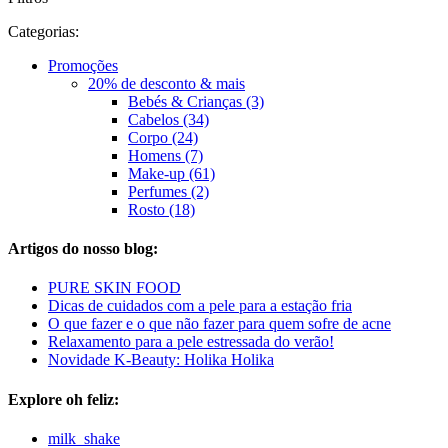
Categorias:
Promoções
20% de desconto & mais
Bebés & Crianças (3)
Cabelos (34)
Corpo (24)
Homens (7)
Make-up (61)
Perfumes (2)
Rosto (18)
Artigos do nosso blog:
PURE SKIN FOOD
Dicas de cuidados com a pele para a estação fria
O que fazer e o que não fazer para quem sofre de acne
Relaxamento para a pele estressada do verão!
Novidade K-Beauty: Holika Holika
Explore oh feliz:
milk_shake