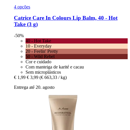
4 opções
Catrice
Care In Colours Lip Balm, 40 -​ Hot
Take (3 g)
-50%
40 - Hot Take
10 - Everyday
20 - Feelin' Pretty
50 - Wild Rebel
Cor e cuidado
Com manteiga de karité e cacau
Sem microplásticos
€ 1,99
€ 3,99
(€ 663,33 / kg)
Entrega até 20. agosto