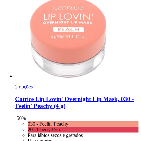
2 opções
Catrice
Lip Lovin' Overnight Lip Mask, 030 -​
Feelin' Peachy (4 g)
-50%
030 - Feelin' Peachy
20 - Cherry Pop
Para lábios secos e gretados
Uso noturno