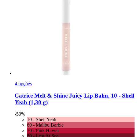
4 opções
Catrice
Melt & Shine Juicy Lip Balm, 10 -​ Shell
Yeah (1,30 g)
-50%
10 - Shell Yeah
60 - Malibu Barbie
70 - Pink Hawai
80 - Lost At Sea