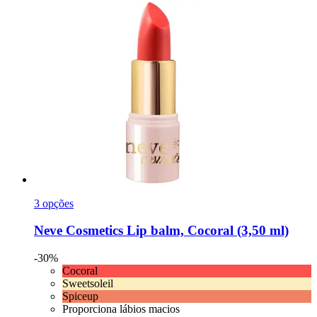
3 opções
Neve Cosmetics
Lip balm, Cocoral (3,50 ml)
-30%
Cocoral
Sweetsoleil
Spiceup
Proporciona lábios macios