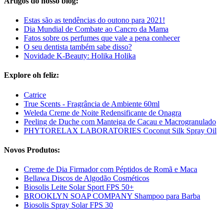
Artigos do nosso blog:
Estas são as tendências do outono para 2021!
Dia Mundial de Combate ao Cancro da Mama
Fatos sobre os perfumes que vale a pena conhecer
O seu dentista também sabe disso?
Novidade K-Beauty: Holika Holika
Explore oh feliz:
Catrice
True Scents - Fragrância de Ambiente 60ml
Weleda Creme de Noite Redensificante de Onagra
Peeling de Duche com Manteiga de Cacau e Macrogranulado
PHYTORELAX LABORATORIES Coconut Silk Spray Oil
Novos Produtos:
Creme de Dia Firmador com Péptidos de Romã e Maca
Bellawa Discos de Algodão Cosméticos
Biosolis Leite Solar Sport FPS 50+
BROOKLYN SOAP COMPANY Shampoo para Barba
Biosolis Spray Solar FPS 30