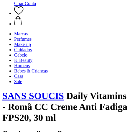
Criar Conta
Marcas
Perfumes
Make-up
Cuidados
Cabelo
K-Beauty
Homens
Bebés & Crianças
Casa
Sale
SANS SOUCIS
Daily Vitamins
- Romã CC Creme Anti Fadiga
FPS20, 30 ml