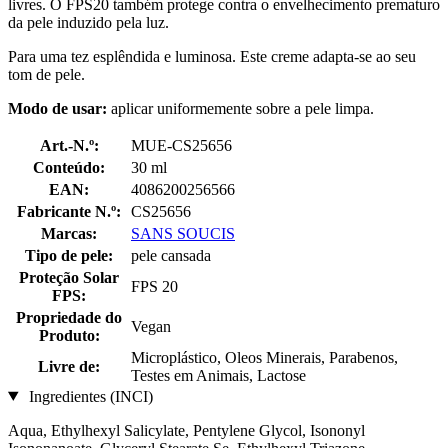
livres. O FPS20 também protege contra o envelhecimento prematuro
da pele induzido pela luz.
Para uma tez esplêndida e luminosa. Este creme adapta-se ao seu
tom de pele.
Modo de usar:
aplicar uniformemente sobre a pele limpa.
Art.-N.º:
MUE-CS25656
Conteúdo:
30 ml
EAN:
4086200256566
Fabricante N.º:
CS25656
Marcas:
SANS SOUCIS
Tipo de pele:
pele cansada
Proteção Solar
FPS 20
FPS:
Propriedade do
Vegan
Produto:
Microplástico, Oleos Minerais, Parabenos,
Livre de:
Testes em Animais, Lactose
Ingredientes (INCI)
Aqua, Ethylhexyl Salicylate, Pentylene Glycol, Isononyl