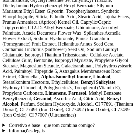
Isononanoate, Glyceryl Stearate Se, Ethylhexyl Triazone,
Diethylamino Hydroxybenzoyl Hexyl Benzoate, Silybum
Marianum Ethyl Ester, Glycerin, Tocopherylacetat, Synthetic
Fluorphlogopite, Silicia, Palmitic Acid, Stearic Acid, Jojoba Esters,
Prunus Armeniaca (Apricot) Kernel Oil, Caprylic/Capric
Triglyceride, C12-15 Alkyl Benzoate, Ubiquinone, Ascorbyl
Palmitate, Acacia Decurrens Flower Wax, Spilanthes Acmella
Flower Extract, Sodium Hyaluronate, Punica Granatum
(Pomegranate) Fruit Extract, Helianthus Annus Seed Cera,
Carthamus Tinctorius (Safflower) Seed Oil, Sodium Lauroyl
Glutamate, Isopropyl Titanium Triisostearate, Cellulose Acetate,
Cellulose Gum, Bentonite, Isopropyl Myristate, Propylene Glycol
Stearate, Magnesium Stearate, Galactoarabinan, Polyhydroxystearic
Acid, Palmitoyl Tripeptide-5, Astragalus Membranaceus Root
Extract, Citronellal,
Alpha-Isomethyl Ionone
,
Linalool
,
Stearalkonium Hectorite, Ethylcellulose,
Benzyl Salicylate
,
Hydroxy Citronellal, Polyglycerin-3, Tocopherol (Vitamin E),
Propylene Carbonate,
Limonene
,
Farnesol
, Methyl Benzoate,
Benzylbenzoat,
Geraniol
, Ascorbic Acid, Citric Acid,
Benzyl
Alcohol
, Parfum, Sodium Hydroxyde, Alcohol, CI 77891 (Titanium
Dioxid), CI 77491 (Iron Oxide), CI 77492 (Iron Oxide), CI 77499
(Iron Oxide), CI 77007 (Ultramarines)
Corretivo e base - que tom combina comigo?
Informações legais