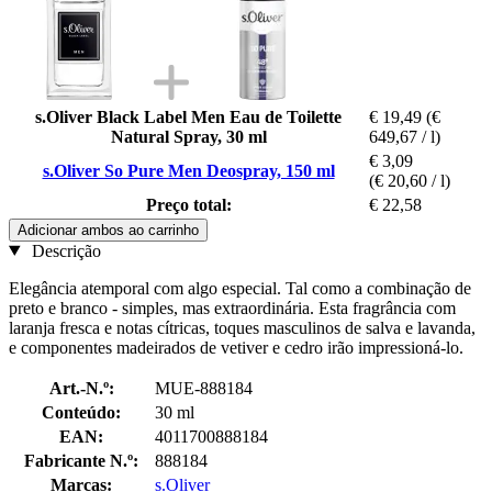
s.Oliver Black Label Men Eau de Toilette
€ 19,49
(€
Natural Spray, 30 ml
649,67 / l)
€ 3,09
s.Oliver So Pure Men Deospray, 150 ml
(€ 20,60 / l)
Preço total:
€ 22,58
Adicionar ambos ao carrinho
Descrição
Elegância atemporal com algo especial. Tal como a combinação de
preto e branco - simples, mas extraordinária. Esta fragrância com
laranja fresca e notas cítricas, toques masculinos de salva e lavanda,
e componentes madeirados de vetiver e cedro irão impressioná-lo.
Art.-N.º:
MUE-888184
Conteúdo:
30 ml
EAN:
4011700888184
Fabricante N.º:
888184
Marcas:
s.Oliver