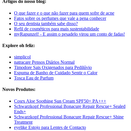
Artigos do nosso blog:
O que fazer e o que não fazer para quem sofre de acne
Fatos sobre os perfumes que vale a pena conhecer
O seu dentista também sabe disso?
Refil de cosméticos para mais sustentabilidade
myRapunzel! - E assim o pesadelo virou um conto de fadas!
Explore oh feliz:
simplicol
natracare Pensos Diários Normal
Timodore Sais Oxigenados para Pedilúvio
Espuma de Banho de Cuidado Sentir o Calor
Tosca Eau de Parfum
Novos Produtos:
Cosrx Aloe Soothing Sun Cream SPF50+ PA+++
Schwarzkopf Professional Bonacure Repair Rescue+ Sealed
Ends+
Schwarzkopf Professional Bonacure Repair Rescue+ Shine
Treatment
eyelike Estojo para Lentes de Contacto