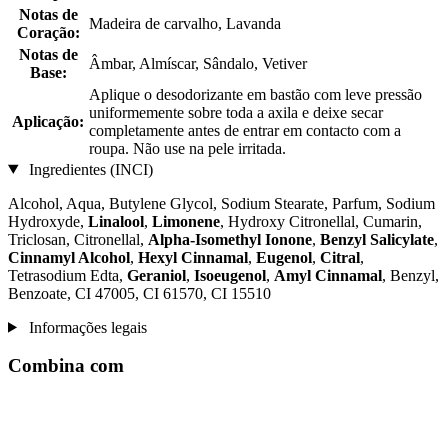
Notas de
Madeira de carvalho, Lavanda
Coração:
Notas de
Âmbar, Almíscar, Sândalo, Vetiver
Base:
Aplique o desodorizante em bastão com leve pressão
uniformemente sobre toda a axila e deixe secar
Aplicação:
completamente antes de entrar em contacto com a
roupa. Não use na pele irritada.
Ingredientes (INCI)
Alcohol, Aqua, Butylene Glycol, Sodium Stearate, Parfum, Sodium
Hydroxyde,
Linalool
,
Limonene
, Hydroxy Citronellal, Cumarin,
Triclosan, Citronellal,
Alpha-Isomethyl Ionone
,
Benzyl Salicylate
,
Cinnamyl Alcohol
,
Hexyl Cinnamal
,
Eugenol
,
Citral
,
Tetrasodium Edta,
Geraniol
,
Isoeugenol
,
Amyl Cinnamal
, Benzyl,
Benzoate, CI 47005, CI 61570, CI 15510
Informações legais
Combina com