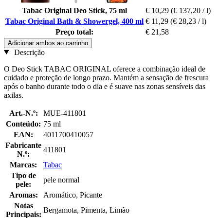
Tabac Original Deo Stick, 75 ml
€ 10,29
(€ 137,20 / l)
Tabac Original Bath & Showergel, 400 ml
€ 11,29
(€ 28,23 / l)
Preço total:
€ 21,58
Adicionar ambos ao carrinho
Descrição
O Deo Stick TABAC ORIGINAL oferece a combinação ideal de
cuidado e proteção de longo prazo. Mantém a sensação de frescura
após o banho durante todo o dia e é suave nas zonas sensíveis das
axilas.
Art.-N.º:
MUE-411801
Conteúdo:
75 ml
EAN:
4011700410057
Fabricante
411801
N.º:
Marcas:
Tabac
Tipo de
pele normal
pele:
Aromas:
Aromático, Picante
Notas
Bergamota, Pimenta, Limão
Principais: