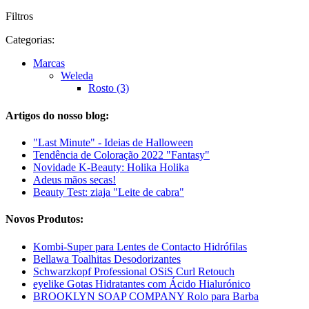
Filtros
Categorias:
Marcas
Weleda
Rosto (3)
Artigos do nosso blog:
"Last Minute" - Ideias de Halloween
Tendência de Coloração 2022 "Fantasy"
Novidade K-Beauty: Holika Holika
Adeus mãos secas!
Beauty Test: ziaja "Leite de cabra"
Novos Produtos:
Kombi-Super para Lentes de Contacto Hidrófilas
Bellawa Toalhitas Desodorizantes
Schwarzkopf Professional OSiS Curl Retouch
eyelike Gotas Hidratantes com Ácido Hialurónico
BROOKLYN SOAP COMPANY Rolo para Barba