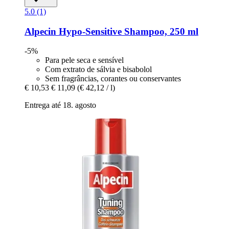
5.0 (1)
Alpecin
Hypo-​Sensitive Shampoo, 250 ml
-5%
Para pele seca e sensível
Com extrato de sálvia e bisabolol
Sem fragrâncias, corantes ou conservantes
€ 10,53
€ 11,09
(€ 42,12 / l)
Entrega até 18. agosto