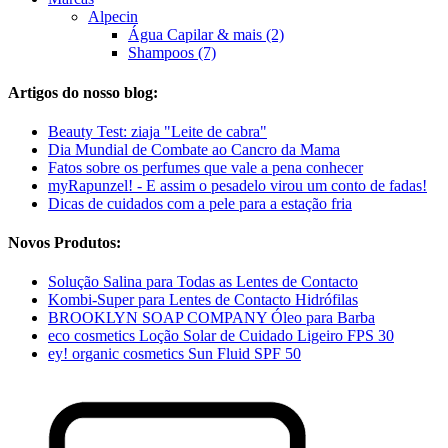
Alpecin
Água Capilar & mais (2)
Shampoos (7)
Artigos do nosso blog:
Beauty Test: ziaja "Leite de cabra"
Dia Mundial de Combate ao Cancro da Mama
Fatos sobre os perfumes que vale a pena conhecer
myRapunzel! - E assim o pesadelo virou um conto de fadas!
Dicas de cuidados com a pele para a estação fria
Novos Produtos:
Solução Salina para Todas as Lentes de Contacto
Kombi-Super para Lentes de Contacto Hidrófilas
BROOKLYN SOAP COMPANY Óleo para Barba
eco cosmetics Loção Solar de Cuidado Ligeiro FPS 30
ey! organic cosmetics Sun Fluid SPF 50