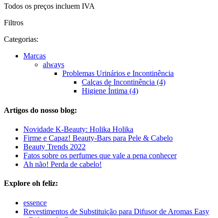
Todos os preços incluem IVA
Filtros
Categorias:
Marcas
always
Problemas Urinários e Incontinência
Calças de Incontinência (4)
Higiene Íntima (4)
Artigos do nosso blog:
Novidade K-Beauty: Holika Holika
Firme e Capaz! Beauty-Bars para Pele & Cabelo
Beauty Trends 2022
Fatos sobre os perfumes que vale a pena conhecer
Ah não! Perda de cabelo!
Explore oh feliz:
essence
Revestimentos de Substituição para Difusor de Aromas Easy