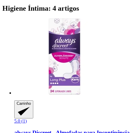
Higiene Íntima: 4 artigos
Carrinho
5.0 (1)
always
Discreet -​ Almofadas para Incontinência