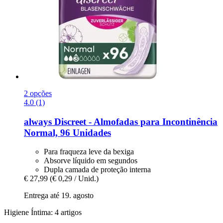
2 opções
4.0 (1)
always
Discreet -​ Almofadas para Incontinência
Normal, 96 Unidades
Para fraqueza leve da bexiga
Absorve líquido em segundos
Dupla camada de proteção interna
€ 27,99
(€ 0,29 / Unid.)
Entrega até 19. agosto
Higiene Íntima: 4 artigos