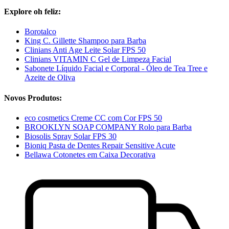
Explore oh feliz:
Borotalco
King C. Gillette Shampoo para Barba
Clinians Anti Age Leite Solar FPS 50
Clinians VITAMIN C Gel de Limpeza Facial
Sabonete Líquido Facial e Corporal - Óleo de Tea Tree e
Azeite de Oliva
Novos Produtos:
eco cosmetics Creme CC com Cor FPS 50
BROOKLYN SOAP COMPANY Rolo para Barba
Biosolis Spray Solar FPS 30
Bioniq Pasta de Dentes Repair Sensitive Acute
Bellawa Cotonetes em Caixa Decorativa