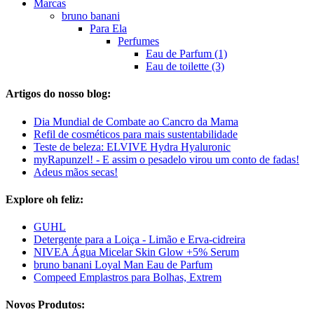
Marcas
bruno banani
Para Ela
Perfumes
Eau de Parfum (1)
Eau de toilette (3)
Artigos do nosso blog:
Dia Mundial de Combate ao Cancro da Mama
Refil de cosméticos para mais sustentabilidade
Teste de beleza: ELVIVE Hydra Hyaluronic
myRapunzel! - E assim o pesadelo virou um conto de fadas!
Adeus mãos secas!
Explore oh feliz:
GUHL
Detergente para a Loiça - Limão e Erva-cidreira
NIVEA Água Micelar Skin Glow +5% Serum
bruno banani Loyal Man Eau de Parfum
Compeed Emplastros para Bolhas, Extrem
Novos Produtos: