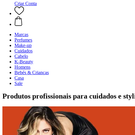
Criar Conta
Marcas
Perfumes
Make-up
Cuidados
Cabelo
K-Beauty
Homens
Bebés & Crianças
Casa
Sale
Produtos profissionais para cuidados e styl