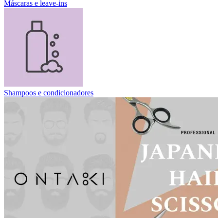
Máscaras e leave-ins
Shampoos e condicionadores