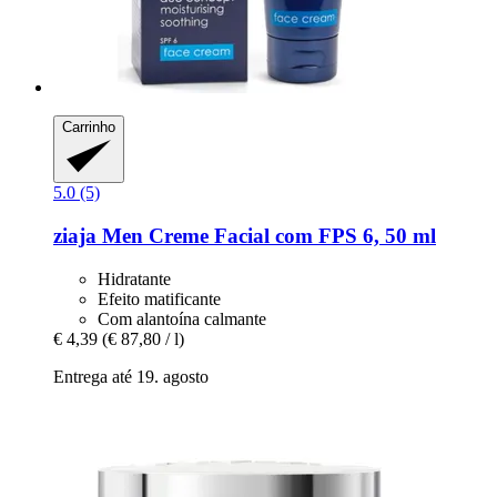
Carrinho
5.0 (5)
ziaja
Men Creme Facial com FPS 6, 50 ml
Hidratante
Efeito matificante
Com alantoína calmante
€ 4,39
(€ 87,80 / l)
Entrega até 19. agosto