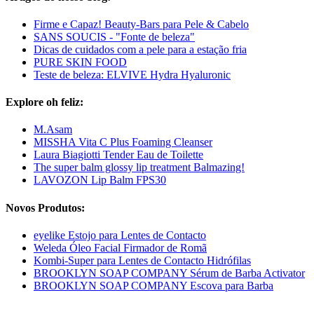
Firme e Capaz! Beauty-Bars para Pele & Cabelo
SANS SOUCIS - "Fonte de beleza"
Dicas de cuidados com a pele para a estação fria
PURE SKIN FOOD
Teste de beleza: ELVIVE Hydra Hyaluronic
Explore oh feliz:
M.Asam
MISSHA Vita C Plus Foaming Cleanser
Laura Biagiotti Tender Eau de Toilette
The super balm glossy lip treatment Balmazing!
LAVOZON Lip Balm FPS30
Novos Produtos:
eyelike Estojo para Lentes de Contacto
Weleda Óleo Facial Firmador de Romã
Kombi-Super para Lentes de Contacto Hidrófilas
BROOKLYN SOAP COMPANY Sérum de Barba Activator
BROOKLYN SOAP COMPANY Escova para Barba