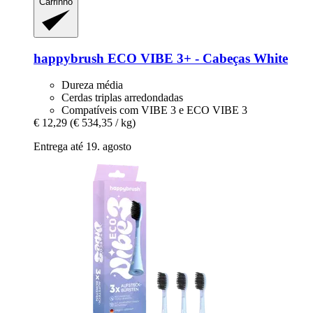
Carrinho
happybrush
ECO VIBE 3+ -​ Cabeças White
Dureza média
Cerdas triplas arredondadas
Compatíveis com VIBE 3 e ECO VIBE 3
€ 12,29
(€ 534,35 / kg)
Entrega até 19. agosto