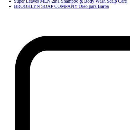
Super Leaves MEN 2in1 Shampoo & Body Wash Scalp Care
BROOKLYN SOAP COMPANY Óleo para Barba