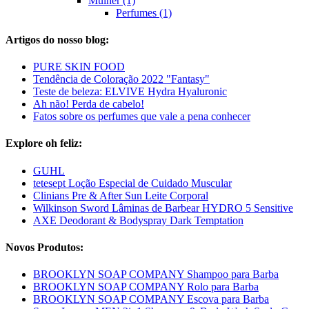
Mulher (1)
Perfumes (1)
Artigos do nosso blog:
PURE SKIN FOOD
Tendência de Coloração 2022 "Fantasy"
Teste de beleza: ELVIVE Hydra Hyaluronic
Ah não! Perda de cabelo!
Fatos sobre os perfumes que vale a pena conhecer
Explore oh feliz:
GUHL
tetesept Loção Especial de Cuidado Muscular
Clinians Pre & After Sun Leite Corporal
Wilkinson Sword Lâminas de Barbear HYDRO 5 Sensitive
AXE Deodorant & Bodyspray Dark Temptation
Novos Produtos:
BROOKLYN SOAP COMPANY Shampoo para Barba
BROOKLYN SOAP COMPANY Rolo para Barba
BROOKLYN SOAP COMPANY Escova para Barba