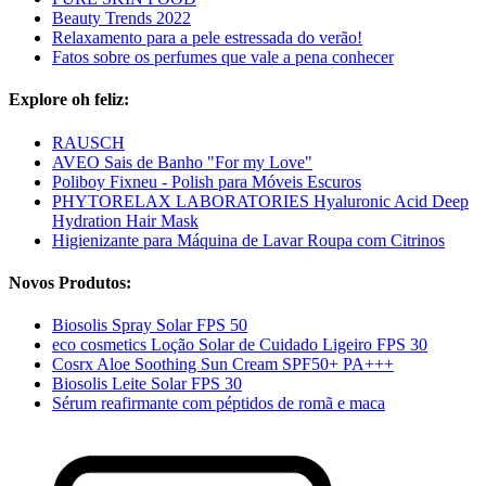
Beauty Trends 2022
Relaxamento para a pele estressada do verão!
Fatos sobre os perfumes que vale a pena conhecer
Explore oh feliz:
RAUSCH
AVEO Sais de Banho "For my Love"
Poliboy Fixneu - Polish para Móveis Escuros
PHYTORELAX LABORATORIES Hyaluronic Acid Deep
Hydration Hair Mask
Higienizante para Máquina de Lavar Roupa com Citrinos
Novos Produtos:
Biosolis Spray Solar FPS 50
eco cosmetics Loção Solar de Cuidado Ligeiro FPS 30
Cosrx Aloe Soothing Sun Cream SPF50+ PA+++
Biosolis Leite Solar FPS 30
Sérum reafirmante com péptidos de romã e maca