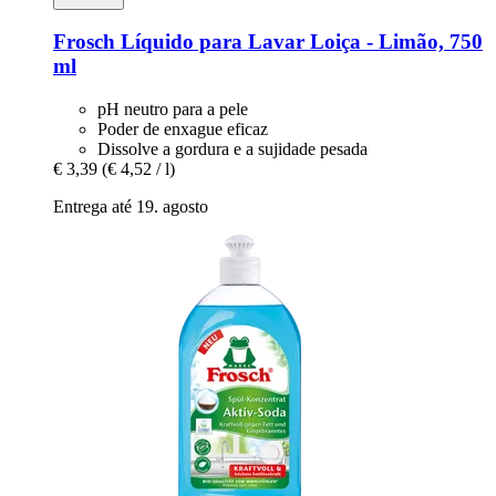
Frosch
Líquido para Lavar Loiça -​ Limão, 750
ml
pH neutro para a pele
Poder de enxague eficaz
Dissolve a gordura e a sujidade pesada
€ 3,39
(€ 4,52 / l)
Entrega até 19. agosto