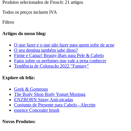
Produtos selecionados de Frosch: 21 artigos
Todos os preços incluem IVA
Filtros
Artigos do nosso blog:
O que fazer e o que não fazer para quem sofre de acne
O seu dentista também sabe disso?
Firme e Capaz! Beauty-Bars para Pele & Cabelo
Fatos sobre os perfumes que vale a pena conhecer
Tendência de Coloração 2022 "Fantasy"
Explore oh feliz:
Geek & Gorgeous
The Body Shop Body Yogurt Moringa
ENZBORN Spray Anti-picadas
Conjunto de Presente para Cabelo - Alecrim
essence Concealer brush
Novos Produtos: