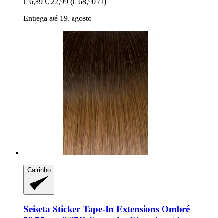
€ 6,89
€ 22,99
(€ 68,90 / l)
Entrega até 19. agosto
Carrinho
Seiseta
Sticker Tape-​In Extensions Ombré