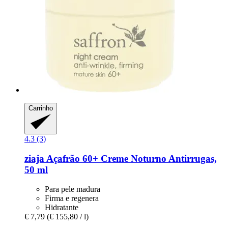
Carrinho
4.3 (3)
ziaja
Açafrão 60+ Creme Noturno Antirrugas,
50 ml
Para pele madura
Firma e regenera
Hidratante
€ 7,79
(€ 155,80 / l)