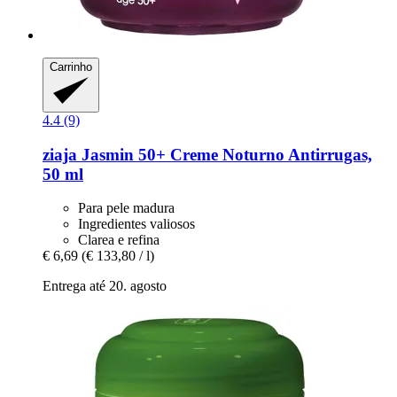
Carrinho
4.4 (9)
ziaja
Jasmin 50+ Creme Noturno Antirrugas,
50 ml
Para pele madura
Ingredientes valiosos
Clarea e refina
€ 6,69
(€ 133,80 / l)
Entrega até 20. agosto