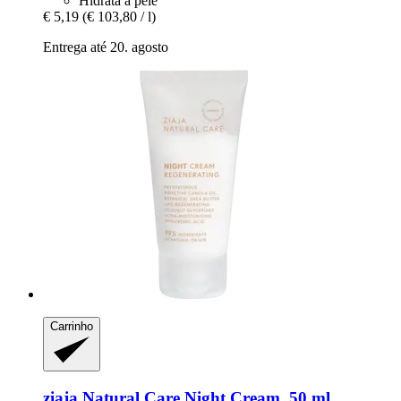
Hidrata a pele
€ 5,19
(€ 103,80 / l)
Entrega até 20. agosto
Carrinho
ziaja
Natural Care Night Cream, 50 ml