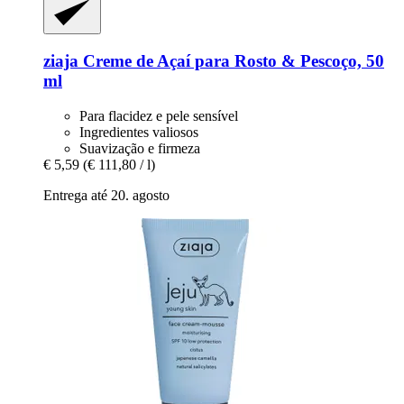
ziaja
Creme de Açaí para Rosto & Pescoço, 50
ml
Para flacidez e pele sensível
Ingredientes valiosos
Suavização e firmeza
€ 5,59
(€ 111,80 / l)
Entrega até 20. agosto