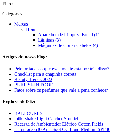
Filtros
Categorias:
Marcas
Braun
Aparelhos de Limpeza Facial (1)
Lâminas (3)
Máquinas de Cortar Cabelos (4)
Artigos do nosso blog:
Pele irritada - o que exatamente está por trás disso?
Checklist para a chapinha correta!
Beauty Trends 2022
PURE SKIN FOOD
Fatos sobre os perfumes que vale a pena conhecer
Explore oh feliz:
BALI CURLS
milk_shake Light Catcher Spotlight
Recarga de Ambientador Elétrico Cotton Fields
Luminous 630 Anti-Spot CC Fluid Medium SPF30