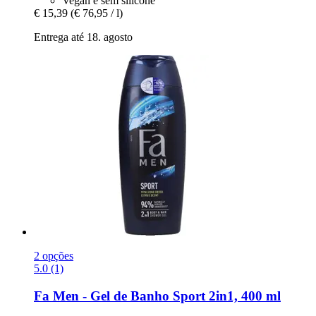
Vegan e sem silicone
€ 15,39
(€ 76,95 / l)
Entrega até 18. agosto
2 opções
5.0 (1)
Fa
Men -​ Gel de Banho Sport 2in1, 400 ml