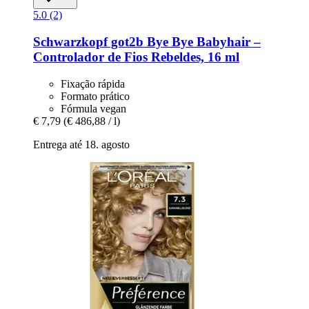
5.0 (2)
Schwarzkopf
got2b Bye Bye Babyhair –
Controlador de Fios Rebeldes, 16 ml
Fixação rápida
Formato prático
Fórmula vegan
€ 7,79
(€ 486,88 / l)
Entrega até 18. agosto