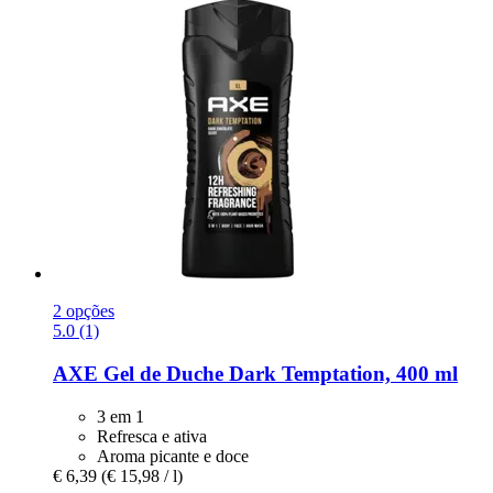
2 opções
5.0 (1)
AXE
Gel de Duche Dark Temptation, 400 ml
3 em 1
Refresca e ativa
Aroma picante e doce
€ 6,39
(€ 15,98 / l)