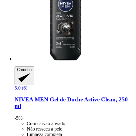
Carrinho
5.0 (6)
NIVEA
MEN Gel de Duche Active Clean, 250
ml
-5%
Com carvão ativado
Não resseca a pele
Limpeza completa