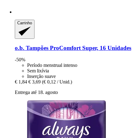
Carrinho
o.b.
Tampões ProComfort Super, 16 Unidades
-50%
Período menstrual intenso
Sem lixívia
Inserção suave
€ 1,84
€ 3,69
(€ 0,12 / Unid.)
Entrega até 18. agosto