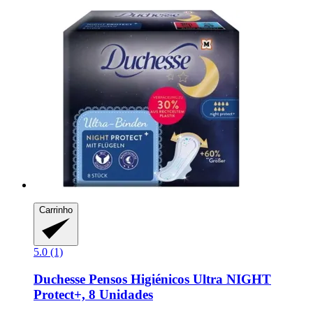
Carrinho
5.0 (1)
Duchesse
Pensos Higiénicos Ultra NIGHT
Protect+, 8 Unidades