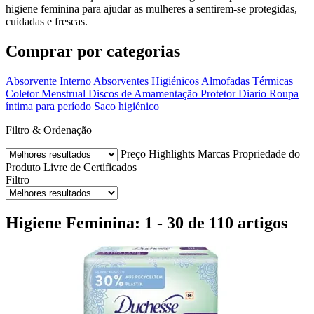
higiene feminina para ajudar as mulheres a sentirem-se protegidas,
cuidadas e frescas.
Comprar por categorias
Absorvente Interno
Absorventes Higiénicos
Almofadas Térmicas
Coletor Menstrual
Discos de Amamentação
Protetor Diario
Roupa
íntima para período
Saco higiénico
Filtro & Ordenação
Preço
Highlights
Marcas
Propriedade do
Produto
Livre de
Certificados
Filtro
Higiene Feminina: 1 - 30 de 110 artigos