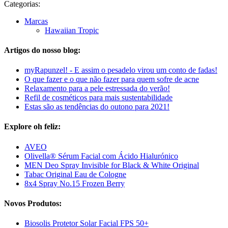
Categorias:
Marcas
Hawaiian Tropic
Artigos do nosso blog:
myRapunzel! - E assim o pesadelo virou um conto de fadas!
O que fazer e o que não fazer para quem sofre de acne
Relaxamento para a pele estressada do verão!
Refil de cosméticos para mais sustentabilidade
Estas são as tendências do outono para 2021!
Explore oh feliz:
AVEO
Olivella® Sérum Facial com Ácido Hialurónico
MEN Deo Spray Invisible for Black & White Original
Tabac Original Eau de Cologne
8x4 Spray No.15 Frozen Berry
Novos Produtos:
Biosolis Protetor Solar Facial FPS 50+