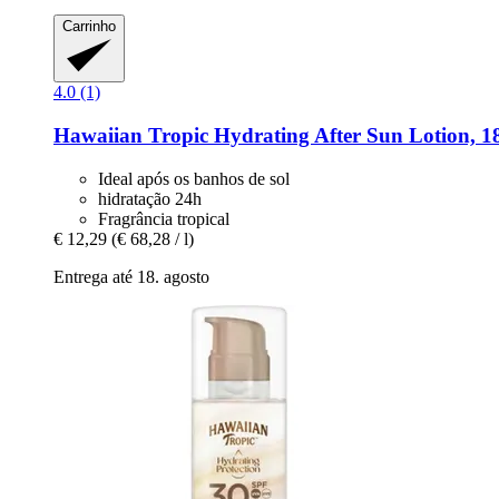
Carrinho
4.0 (1)
Hawaiian Tropic
Hydrating After Sun Lotion, 1
Ideal após os banhos de sol
hidratação 24h
Fragrância tropical
€ 12,29
(€ 68,28 / l)
Entrega até 18. agosto