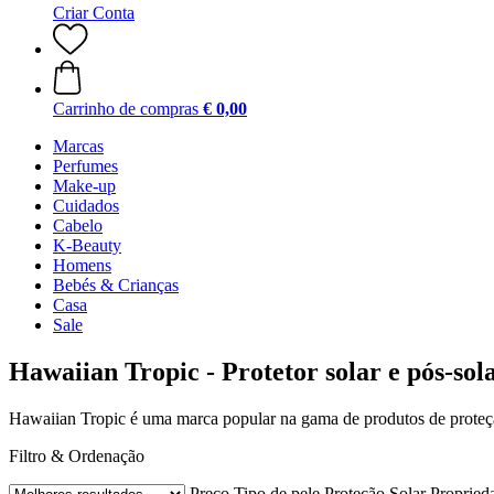
Criar Conta
Carrinho de compras
€ 0,00
Marcas
Perfumes
Make-up
Cuidados
Cabelo
K-Beauty
Homens
Bebés & Crianças
Casa
Sale
Hawaiian Tropic - Protetor solar e pós-sol
Hawaiian Tropic é uma marca popular na gama de produtos de proteção
Filtro & Ordenação
Preço
Tipo de pele
Proteção Solar
Propried