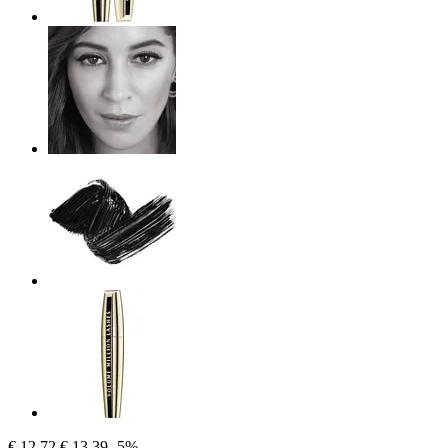
€ 12,72
€ 13,39
-5%