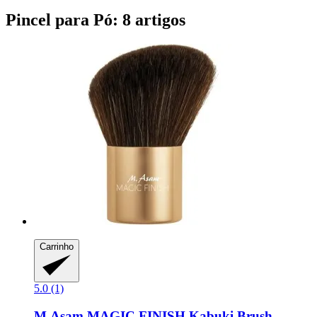
Pincel para Pó: 8 artigos
Carrinho
5.0 (1)
M.Asam
MAGIC FINISH Kabuki Brush