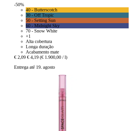
-50%
40 - Butterscotch
30 - Off Tropic
50 - Setting Sun
60 - Midnight Sky
70 - Snow White
+1
Alta cobertura
Longa duração
Acabamento mate
€ 2,09
€ 4,19
(€ 1.900,00 / l)
Entrega até 19. agosto