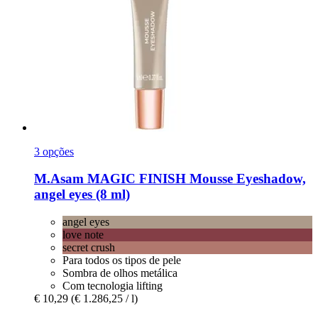
3 opções
M.Asam
MAGIC FINISH Mousse Eyeshadow,
angel eyes (8 ml)
angel eyes
love note
secret crush
Para todos os tipos de pele
Sombra de olhos metálica
Com tecnologia lifting
€ 10,29
(€ 1.286,25 / l)