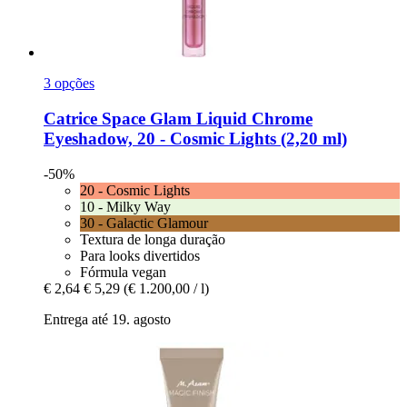
3 opções
Catrice
Space Glam Liquid Chrome
Eyeshadow, 20 -​ Cosmic Lights (2,20 ml)
-50%
20 - Cosmic Lights
10 - Milky Way
30 - Galactic Glamour
Textura de longa duração
Para looks divertidos
Fórmula vegan
€ 2,64
€ 5,29
(€ 1.200,00 / l)
Entrega até 19. agosto