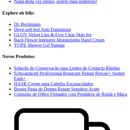
Natal desta vez menor, porém mais poderoso!
Explore oh feliz:
Dr. Beckmann
Dove soft feel Anti-Transpirant
GLOV Velvet Lips & Ever Clear Skin Set
Bach Flower Intensive Moisturizing Hand Cream
YOPE Shower Gel Yunnan
Novos Produtos:
Solução de Conservação para Lentes de Contacto Rígidas
Schwarzkopf Professional Bonacure Repair Rescue+ Sealed
Ends+
HASK Creme para Cabelos Encaracolados
Bioniq Pasta de Dentes Repair Sensitive Acute
Contorno de Olhos Firmador com Peptídeos de Romã e Maca