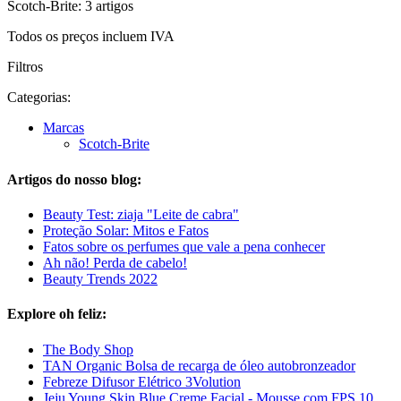
Scotch-Brite: 3 artigos
Todos os preços incluem IVA
Filtros
Categorias:
Marcas
Scotch-Brite
Artigos do nosso blog:
Beauty Test: ziaja "Leite de cabra"
Proteção Solar: Mitos e Fatos
Fatos sobre os perfumes que vale a pena conhecer
Ah não! Perda de cabelo!
Beauty Trends 2022
Explore oh feliz:
The Body Shop
TAN Organic Bolsa de recarga de óleo autobronzeador
Febreze Difusor Elétrico 3Volution
Jeju Young Skin Blue Creme Facial - Mousse com FPS 10